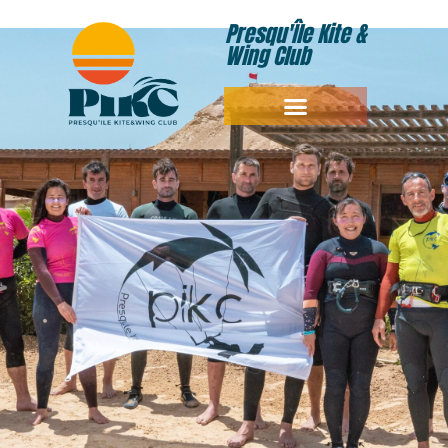
Presqu'Île Kite &
Wing Club