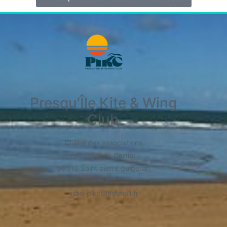
Presqu’Île Kite & Wing
Club
Chalet des associations
rue Jacques Cartier
56510 Saint pierre quiberon
​Email:
asso-pikc@hotmail.fr