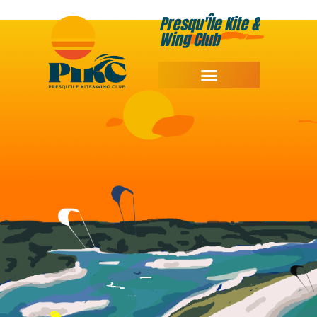
Presqu'Île Kite &
Wing Club