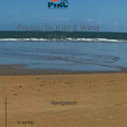
Presqu’Île Kite & Wing
Club
Chalet des associations
rue Jacques Cartier
56510 Saint pierre quiberon
​Email:
asso-pikc@hotmail.fr
Navigation
le bureau