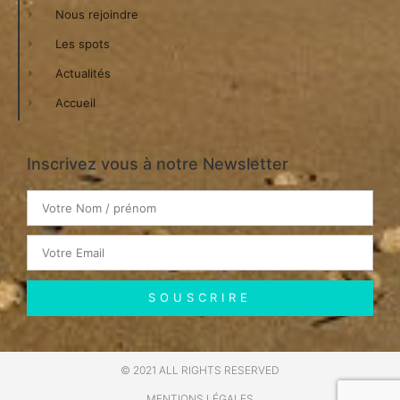
Nous rejoindre
Les spots
Actualités
Accueil
Inscrivez vous à notre Newsletter
SOUSCRIRE
© 2021 ALL RIGHTS RESERVED​
MENTIONS LÉGALES