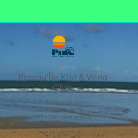
Presqu’Île Kite & Wing
Club
Chalet des associations
rue Jacques Cartier
56510 Saint pierre quiberon
​Email:
asso-pikc@hotmail.fr