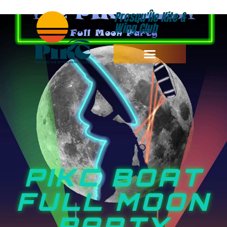
Presqu'Île Kite &
Wing Club
PIKC BOAT
FULL MOON
PARTY