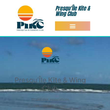
Presqu'Île Kite &
Wing Club
Presqu’Île Kite & Wing
Club
Chalet des associations
rue Jacques Cartier