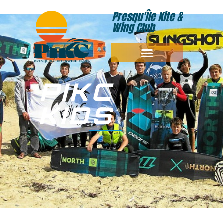
Presqu'Île Kite &
Wing Club
PIKC
KIDS