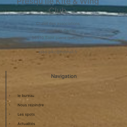
Presqu’Île Kite & Wing
Club
Chalet des associations
rue Jacques Cartier
56510 Saint pierre quiberon
​Email:
asso-pikc@hotmail.fr
Navigation
le bureau
Nous rejoindre
Les spots
Actualités