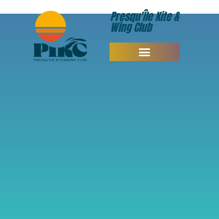
Presqu'Île Kite &
Wing Club