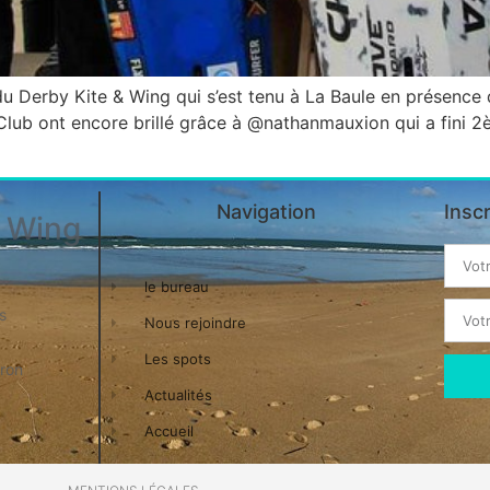
du Derby Kite & Wing qui s’est tenu à La Baule en présence 
Club ont encore brillé grâce à @nathanmauxion qui a fini 2èm
Navigation
Insc
& Wing
le bureau
s
Nous rejoindre
Les spots
eron
Actualités
Accueil