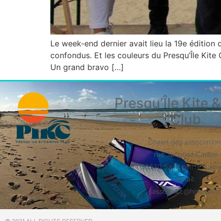
Le week-end dernier avait lieu la 19e édition 
confondus. Et les couleurs du Presqu’Île Kite 
Un grand bravo […]
Presqu’Île Kite 
Club
Chalet des association
rue Jacques Cartier
56510 Saint pierre quib
​Email:
asso-pikc@hotmail.fr