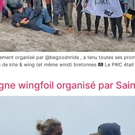
tement organisé par @begoodnride , a tenu toutes ses pro
ns de kite & wing (et même wind) bretonnes
Le PIKC était
ne wingfoil organisé par Sai