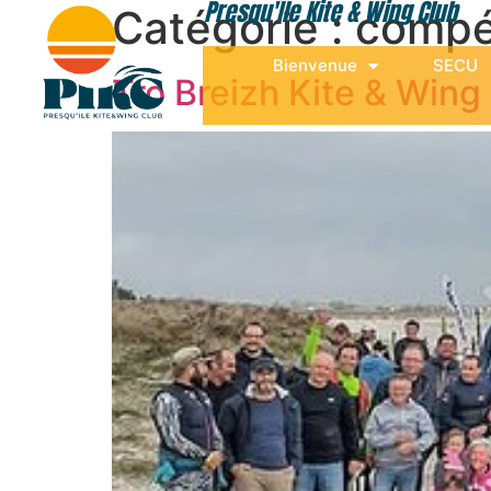
Presqu'Île Kite & Wing Club
Catégorie :
compé
Bienvenue
SECU
Tro Breizh Kite & Win