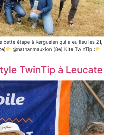
 cette étape à Kerguelen qui a eu lieu les 21,
2e)
@nathanmauxion (8e) Kite TwinTip :
tyle TwinTip à Leucate