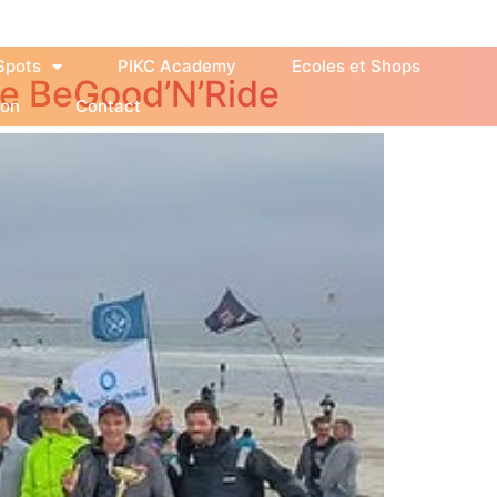
Spots
PIKC Academy
Ecoles et Shops
de BeGood’N’Ride
ion
Contact