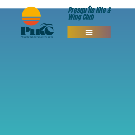
Presqu'Île Kite &
Wing Club