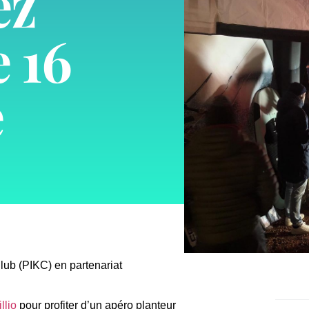
ez
 16
e
lub (PIKC) en partenariat
llio
pour profiter d’un apéro planteur