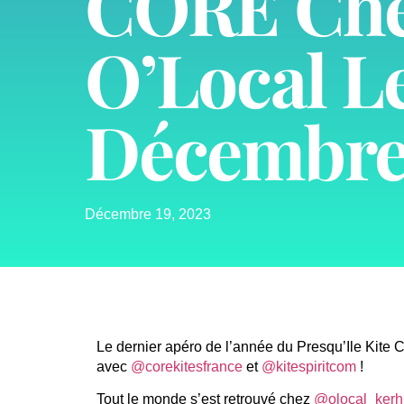
CORE Ch
O’Local Le
Décembr
Décembre 19, 2023
Le dernier apéro de l’année du Presqu’Ile Kite C
avec
@corekitesfrance
et
@kitespiritcom
!
Tout le monde s’est retrouvé chez
@olocal_kerhi