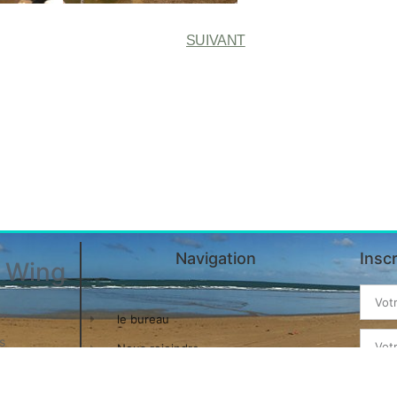
SUIVANT
Navigation
Insc
& Wing
le bureau
s
Nous rejoindre
Les spots
eron