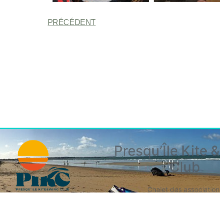
PRÉCÉDENT
Presqu’Île Kite 
Club
Chalet des association
rue Jacques Cartier
56510 Saint pierre quib