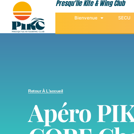
Presqu'Île Kite & Wing Club
Bienvenue
SECU
Retour À L'accueil
Apéro PI