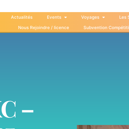
Actualités
Events
Voyages
Les 
Nous Rejoindre / licence
Subvention Compétit
KC –