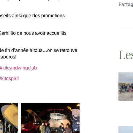
Parta
seils ainsi que des promotions
rhillio de nous avoir accueillis
Les
 de fin d’année à tous…on se retrouve
 apéros!
#kiteandwingclub
#kitespirit