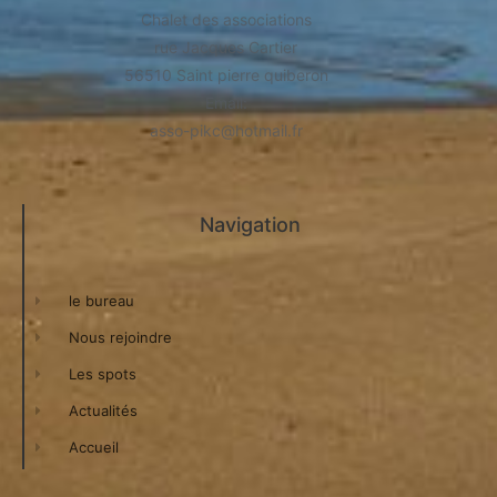
Chalet des associations
rue Jacques Cartier
56510 Saint pierre quiberon
​Email:
asso-pikc@hotmail.fr
Navigation
le bureau
Nous rejoindre
Les spots
Actualités
Accueil