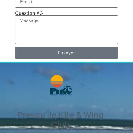
Question AG
Envoyer
Presqu’Île Kite & Wing
Club